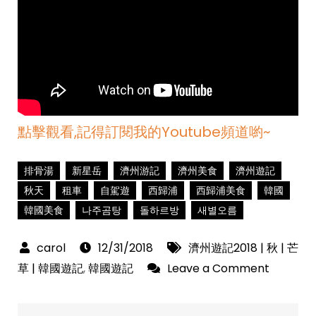
點擊觀看,記得訂閱我的Youtube頻道喲~
排骨湯
新星岳
濟州游記
濟州美食
濟州遊記
秋天
租車
自駕遊
西歸浦
西歸浦美食
韓國
韓國美食
나주곰탕
돌하르방
새별오름
12/31/2018
濟州遊記2018 | 秋 | 芒
on
草 | 韓國遊記
,
韓國遊記
Leave a Comment
濟
州