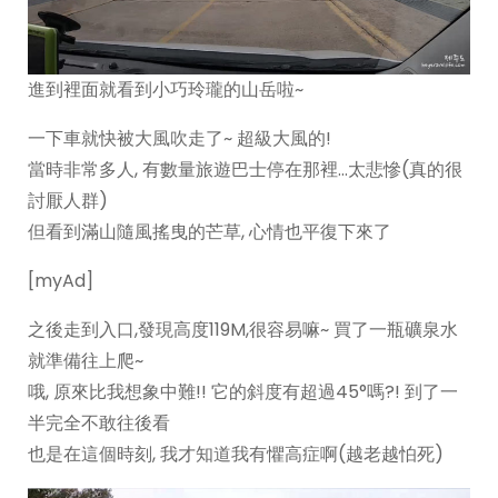
進到裡面就看到小巧玲瓏的山岳啦~
一下車就快被大風吹走了~ 超級大風的!
當時非常多人, 有數量旅遊巴士停在那裡…太悲慘(真的很
討厭人群)
但看到滿山隨風搖曳的芒草, 心情也平復下來了
[myAd]
之後走到入口,發現高度119M,很容易嘛~ 買了一瓶礦泉水
就準備往上爬~
哦, 原來比我想象中難!! 它的斜度有超過45°嗎?! 到了一
半完全不敢往後看
也是在這個時刻, 我才知道我有懼高症啊(越老越怕死)