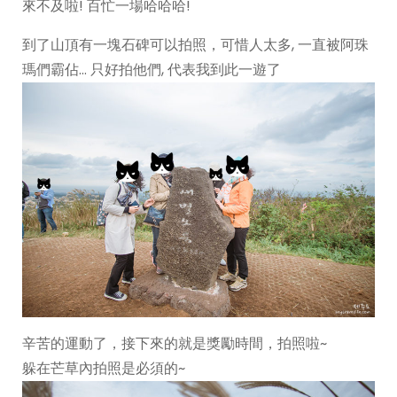
來不及啦! 百忙一場哈哈哈!
到了山頂有一塊石碑可以拍照，可惜人太多, 一直被阿珠
瑪們霸佔… 只好拍他們, 代表我到此一遊了
辛苦的運動了，接下來的就是獎勵時間，拍照啦~
躲在芒草內拍照是必須的~