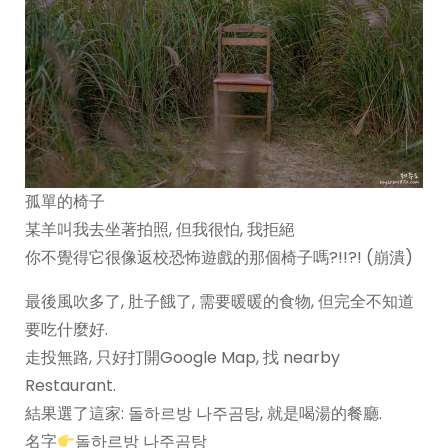
孤單的椅子
某羊叫我去坐著拍照, 但我很怕, 我拒絕
你不覺得它很像返校恐怖遊戲的那個椅子嗎?!!?! (崩潰)
最後風吹多了, 肚子餓了, 需要暖暖的食物, 但完全不知道
要吃什麼好.
走投無路, 只好打開Google Map, 找 nearby
Restaurant.
結果選了這家: 돌하르방 나주곰탕, 就是喝湯的餐廳.
名字
돌하르방 나주곰탕