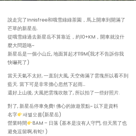
說走完了Innisfree和哦雪綠綠茶園，馬上開車到開滿了
芒草的新星岳.
從哦雪綠過去新星岳不算靠近，約10+KM，開車就沒什
麼大問題咯~
新星岳是一個小山丘, 地面算起才119M(我才不告訴你我
快嚇死了)
當天天氣不太好, 一直刮大風, 天空佈滿了雲塊所以看不到
藍天. 當下可是非常擔心忽然下起雨…
還好上山後, 大風把雲塊吹散了, 所以拍了一些好照片.
對了, 新星岳停車免費! 佛心的旅遊景點~ 以下是資料
名字
새별오름(新星岳)
營業時間
8AM – 日落 (基本是沒有人守門, 但天黑了也
避免逗留啊,有蛇! )