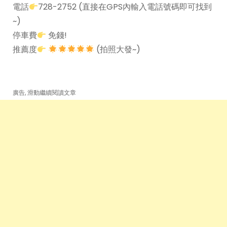
電話
728-2752 (直接在GPS內輸入電話號碼即可找到
~)
停車費
免錢!
推薦度
(拍照大發~)
廣告, 滑動繼續閱讀文章