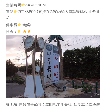
營業時間
8AM – 9PM
電話
792-8809 (直接在GPS內輸入電話號碼即可找到
~)
停車費
免錢!
推薦度
進去後, 用我僅會的韓文字眼點了牛骨湯. 結果某羊誤會我