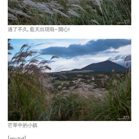
過了不久, 藍天出現啦~ 開心!
芒草中的小鎮
[myAd]