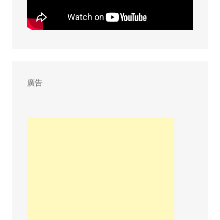
的
芒
草
|
새
별
廣告
오
름
|
Instagr
拍
照
熱
點
|
晚