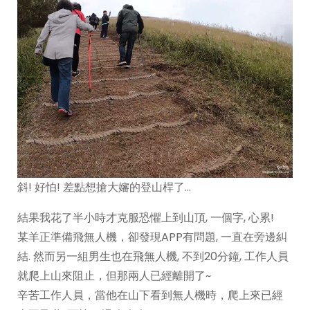
斜! 好怕! 差點想搶大嬸的登山桿了…
結果我花了半小時才克服恐懼上到山頂, 一個字, 心累!
某羊正準備飛無人機，卻發現APP有問題, 一直在旁邊糾
結. 然而另一組男生也在飛無人機, 不到20分鐘, 工作人員
就爬上山來阻止，但那兩人已經離開了~
辛苦工作人員，當他在山下看到無人機時，爬上來已經