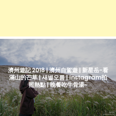
濟州遊記 2018 | 濟州自駕遊 | 新星岳-看
滿山的芒草 | 새별오름 | Instagram拍
照熱點 | 晚餐吃牛骨湯~