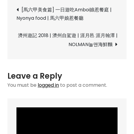
Post
遊
[馬六甲美食篇] 一日遊吃Amboi娘惹餐庭 |
記
Nyonya food | 馬六甲娘惹餐廳
navigation
2018
|
濟州遊記 2018 | 濟州自駕遊 | 涯月邑 涯月翰潭 |
濟
NOLMAN놀맨海鮮麵
州
自
駕
遊
Leave a Reply
|
You must be
logged in
to post a comment.
新
星
岳-
看
滿
山