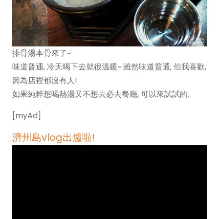
排骨湯本骨來了~
味道普通, 冷天喝下去就很溫暖~ 雖然味道普通, 但我喜歡,
因為店裡都沒有人!
如果純粹想喝熱湯又不想去必去餐廳, 可以來試試的.
[myAd]
濟州島vlog出爐啦!