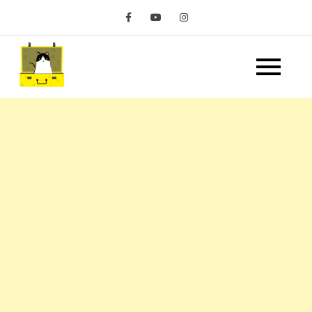
Skip
to
content
嘿 我要旅行 Hey Travel
遊記和美食分享部落格
Life