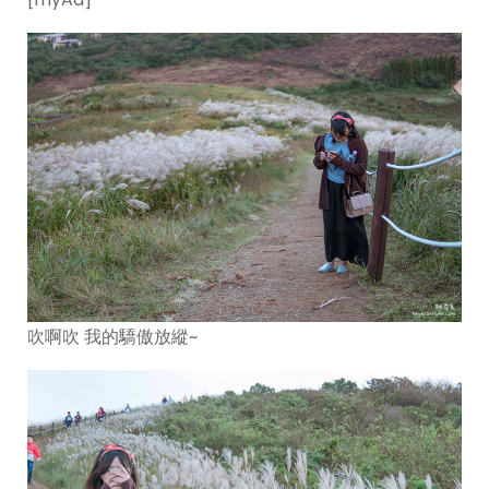
吹啊吹 我的驕傲放縱~